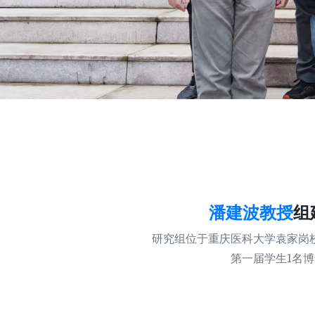
潘建波教授
组
研究组位于重庆医科大学袁家岗
第一届学生1名博