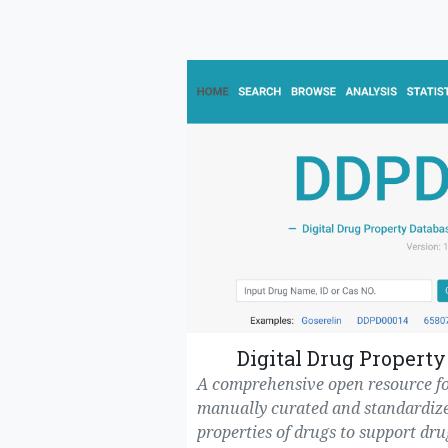
Digital Drug Property
A comprehensive open resource fo
manually curated and standardize
properties of drugs to support dru