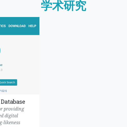
学术研究
 Database
r providing
d digital
g-likeness